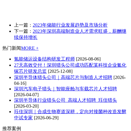
上一篇：
2023年储能行业发展趋势及市场分析
下一篇：
2023年深圳高端制造业人才需求旺盛，薪酬继
续保持增长
热门新闻
MORE +
氢能储运设备结构研发工程师
[2026-08-06]
27天高效交付！深圳猎头公司成功匹配某科技企业氮化
镓芯片研发总监
[2025-12-08]
深圳半导体猎头公司｜高端芯片与制造人才招聘
[2026-
04-16]
深圳汽车电子猎头｜智能座舱与车载芯片人才招聘
[2026-04-07]
深圳半导体行业猎头公司_高端人才招聘_珏佳猎头
[2026-03-20]
珏佳深圳｜合成生物赛道深耕，定向对接菌种改造发酵
中试专家
[2026-06-29]
推荐案例