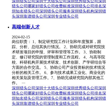
深圳猎头公司
深圳十大猎头公司
深圳优秀猎头公司
深圳
猎头公司哪家好
猎头公司收费标准
深圳猎头公司排名
深
圳知名猎头公司
深圳猎头公司服务
深圳猎头机构
深圳猎
头
深圳靠谱猎头公司
深圳专业猎头公司
高端创新人才
2024-02-15
岗位职责： 1、制定研究院工作计划和年度预算，跟
踪、分析、总结其执行情况。 2、协助完成对研究院技
术研发项目的申报、评审和管理等工作。 3、协助制
定、修订研究院的管理制度和工作流程。 4、与高等院
校、科研机构开展技术研发、技术创新、产学研结合等
方面的合作交流。 5、协助公司产业投资标的技术情况
分析的相关工作。 6、参与技术成果工业化、商业化的
相关策划及管理工作。7、协助完成研究院内部其他工
作。 ···
深圳猎头公司
深圳十大猎头公司
深圳优秀猎头公司
深圳
猎头公司哪家好
猎头公司收费标准
深圳猎头公司排名
深
圳知名猎头公司
深圳猎头公司服务
深圳猎头机构
深圳猎
头
深圳靠谱猎头公司
深圳专业猎头公司