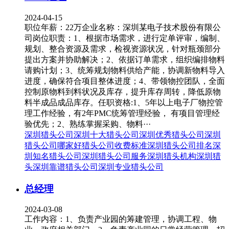
2024-04-15
职位年薪：22万企业名称：深圳某电子技术股份有限公
司岗位职责：1、根据市场需求，进行定单评审，编制、
规划、整合资源及需求，检视资源状况，针对瓶颈部分
提出方案并协助解决；2、依据订单需求，组织编排物料
请购计划；3、统筹规划物料供给产能，协调新物料导入
进度，确保符合项目整体进度；4、带领物控团队，全面
控制原物料到料状况及库存，提升库存周转，降低原物
料半成品成品库存。任职资格:1、5年以上电子厂物控管
理工作经验，有2年PMC统筹管理经验， 有项目管理经
验优先；2、熟练掌握采购、物料···
深圳猎头公司
深圳十大猎头公司
深圳优秀猎头公司
深圳
猎头公司哪家好
猎头公司收费标准
深圳猎头公司排名
深
圳知名猎头公司
深圳猎头公司服务
深圳猎头机构
深圳猎
头
深圳靠谱猎头公司
深圳专业猎头公司
总经理
2024-03-08
工作内容：1、负责产业园的筹建管理，协调工程、物