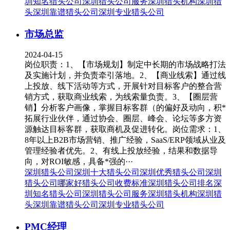
圳知名猎头公司
深圳猎头公司服务
深圳猎头机构
深圳猎
头
深圳靠谱猎头公司
深圳专业猎头公司
市场总监
2024-04-15
岗位职责：1、【市场规划】制定中长期的市场战略打法
及实施计划，并负责牵引落地。2、【商业线索】通过线
上投放、线下活动等方式，开展针对目标客户的整合营
销方式，获取商业线索，为线索量负责。3、【圈层营
销】分析客户画像，掌握目标客群（的偏好及动向，积*
拓展行业伙伴，通过协会、圈层、峰会、论坛等多方资
源触达目标客群，获取商机及促进转化。岗位需求：1、
8年以上B2B市场营销、推广经验，SaaS/ERP领域从业及
管理经验者优先。2、有线上投放经验，结果和数据导
向，对ROI敏感，具备*强的···
深圳猎头公司
深圳十大猎头公司
深圳优秀猎头公司
深圳
猎头公司哪家好
猎头公司收费标准
深圳猎头公司排名
深
圳知名猎头公司
深圳猎头公司服务
深圳猎头机构
深圳猎
头
深圳靠谱猎头公司
深圳专业猎头公司
PMC经理