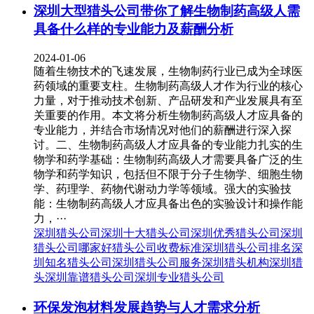
深圳大型猎头公司带你了解生物制药高级人需
具备什么样的专业能力及薪酬分析
2024-01-06
随着生物技术的飞速发展，生物制药行业已成为全球医
药领域的重要支柱。生物制药高级人才作为行业的核心
力量，对于推动技术创新、产品研发和产业发展具有至
关重要的作用。本文将分析生物制药高级人才应具备的
专业能力，并结合市场情况对他们的薪酬进行深入探
讨。二、生物制药高级人才应具备的专业能力扎实的生
物学和药学基础：生物制药高级人才需要具备广泛的生
物学和药学知识，包括但不限于分子生物学、细胞生物
学、药理学、药物代谢动力学等领域。强大的实验技
能：生物制药高级人才应具备出色的实验设计和操作能
力，···
深圳猎头公司
深圳十大猎头公司
深圳优秀猎头公司
深圳
猎头公司哪家好
猎头公司收费标准
深圳猎头公司排名
深
圳知名猎头公司
深圳猎头公司服务
深圳猎头机构
深圳猎
头
深圳靠谱猎头公司
深圳专业猎头公司
环保发泡材料发展趋势与人才需求分析