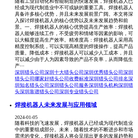
随着工业自动化和智能制造的快速发展，焊接机器人已
经成为现代制造业中不可或缺的重要工具。焊接机器人
具备许多核心优势，并且未来发展前景广阔。本文将深
入探讨焊接机器人的核心优势以及未来发展趋势和前
景。一、焊接机器人的核心优势提高生产效率：焊接机
器人能够连续工作，不受疲劳和情绪等因素的影响，可
以大幅度提高生产效率。精准度高：焊接机器人采用高
精度控制系统，可以实现高精度的焊接操作，提高产品
质量。降低成本：焊接机器人可以减少人工成本，并且
可以减少由于人为因素导致的产品不良率，从而降低生
产···
深圳猎头公司
深圳十大猎头公司
深圳优秀猎头公司
深圳
猎头公司哪家好
猎头公司收费标准
深圳猎头公司排名
深
圳知名猎头公司
深圳猎头公司服务
深圳猎头机构
深圳猎
头
深圳靠谱猎头公司
深圳专业猎头公司
焊接机器人未来发展与应用领域
2024-01-05
随着科技的飞速发展，焊接机器人已经成为现代制造业
中的重要组成部分。未来，随着技术的不断进步和市场
需求的变化，焊接机器人将会呈现出更多的发展趋势和