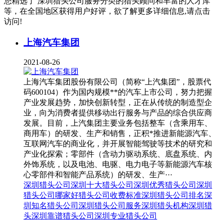
您精选了
深圳猎头公司服务
分类的猎头顾问和丰富的人才库
等，在全国地区获得用户好评，欲了解更多详细信息,请点击
访问!
上海汽车集团
2021-08-26
上海汽车集团股份有限公司（简称“上汽集团”，股票代
码600104）作为国内规模**的汽车上市公司，努力把握
产业发展趋势，加快创新转型，正在从传统的制造型企
业，向为消费者提供移动出行服务与产品的综合供应商
发展。目前，上汽集团主要业务包括整车（含乘用车、
商用车）的研发、生产和销售，正积*推进新能源汽车、
互联网汽车的商业化，并开展智能驾驶等技术的研究和
产业化探索；零部件（含动力驱动系统、底盘系统、内
外饰系统，以及电池、电驱、电力电子等新能源汽车核
心零部件和智能产品系统）的研发、生产···
深圳猎头公司
深圳十大猎头公司
深圳优秀猎头公司
深圳
猎头公司哪家好
猎头公司收费标准
深圳猎头公司排名
深
圳知名猎头公司
深圳猎头公司服务
深圳猎头机构
深圳猎
头
深圳靠谱猎头公司
深圳专业猎头公司