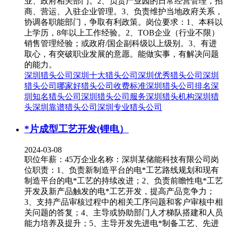
业、政府相关部门。2、负责产业园的日常经营管理，招
商、营运、入驻企业管理。3、负责维护当地政府关系，
协调各职能部门，争取有利政策。岗位要求：1、本科以
上学历，8年以上工作经验。2、TOB企业（行业不限）
销售管理经验；或政府/国企副科级以上级别。3、有进
取心，有突破职业发展的意愿。能做实事，有解决问题
的能力。
深圳猎头公司
深圳十大猎头公司
深圳优秀猎头公司
深圳
猎头公司哪家好
猎头公司收费标准
深圳猎头公司排名
深
圳知名猎头公司
深圳猎头公司服务
深圳猎头机构
深圳猎
头
深圳靠谱猎头公司
深圳专业猎头公司
*片成型工艺开发(锂电）
2024-03-08
职位年薪：45万企业名称：深圳某储能科技有限公司岗
位职责：1、负责新制造平台的电*工艺路线规划和现有
制造平台的电*工艺的持续改进；2、负责前瞻性电*工艺
开发及新产品触发的电*工艺开发，提高产品竞争力；
3、支持产品审核过程中的相关工序问题和客户审核中相
关问题的答复；4、主导或协助部门人才梯队搭建和人员
能力培养及提升；5、主导开发先进电*制备工艺、先进