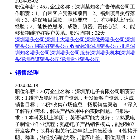
2024-05-02
职位年薪：45万企业名称：深圳某知名广告传媒公司工
作职责：1、自带客户资源和项目；2、福州项目执行落
地；3、确保项目回款。职位要求： 1、有8年以上行业
经验；2、能换位思考、成熟、缜密、责任心强；3、能
够长期维护好客户关系。职位周期：32天
深圳猎头公司
深圳十大猎头公司
深圳优秀猎头公司
深圳
猎头公司哪家好
猎头公司收费标准
深圳猎头公司排名
深
圳知名猎头公司
深圳猎头公司服务
深圳猎头机构
深圳猎
头
深圳靠谱猎头公司
深圳专业猎头公司
销售经理
2024-04-18
职位年薪：20万企业名称：深圳某电子有限公司职责要
求：1.维护及稳固现有户资源，开发新客户资源，达成
销售目标； 2.积*收集市场信息，拓展销售渠道； 3.深入
了解客户需求，解决产品应用中的实际问题。任职要
求：1.本科及以上学历； 英语读写能力良好； 2.熟悉电
子制造业作业流程；熟悉电子产品销售模式，能够独立
开发客户； 3.具有相关行业3年以上销售经验； 4.性格开
朗、稳重，沟通协调能力强，适应出差。职位周期：12