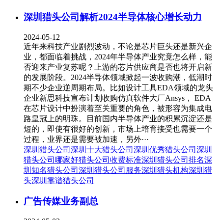
深圳猎头公司解析2024半导体核心增长动力
2024-05-12
近年来科技产业剧烈波动，不论是芯片巨头还是新兴企
业，都面临着挑战，2024年半导体产业究竟怎么样，能
否迎来产业复苏呢？上游的芯片供应商是否也将开启新
的发展阶段。2024半导体领域掀起一波收购潮，低潮时
期不少企业逆周期布局。比如设计工具EDA领域的龙头
企业新思科技宣布计划收购仿真软件大厂Ansys， EDA
在芯片设计中扮演着至关重要的角色，被形容为集成电
路皇冠上的明珠。目前国内半导体产业的积累沉淀还是
短的，即使有很好的创新，市场上培育接受也需要一个
过程，业界还是需要被加速，另外···
深圳猎头公司
深圳十大猎头公司
深圳优秀猎头公司
深圳
猎头公司哪家好
猎头公司收费标准
深圳猎头公司排名
深
圳知名猎头公司
深圳猎头公司服务
深圳猎头机构
深圳猎
头
深圳靠谱猎头公司
广告传媒业务副总