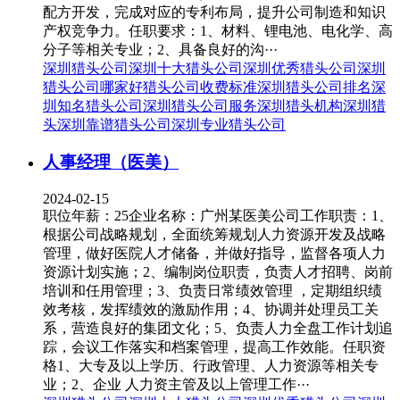
配方开发，完成对应的专利布局，提升公司制造和知识
产权竞争力。任职要求：1、材料、锂电池、电化学、高
分子等相关专业；2、具备良好的沟···
深圳猎头公司
深圳十大猎头公司
深圳优秀猎头公司
深圳
猎头公司哪家好
猎头公司收费标准
深圳猎头公司排名
深
圳知名猎头公司
深圳猎头公司服务
深圳猎头机构
深圳猎
头
深圳靠谱猎头公司
深圳专业猎头公司
人事经理（医美）
2024-02-15
职位年薪：25企业名称：广州某医美公司工作职责：1、
根据公司战略规划，全面统筹规划人力资源开发及战略
管理，做好医院人才储备，并做好指导，监督各项人力
资源计划实施；2、编制岗位职责，负责人才招聘、岗前
培训和任用管理；3、负责日常绩效管理 ，定期组织绩
效考核，发挥绩效的激励作用；4、协调并处理员工关
系，营造良好的集团文化；5、负责人力全盘工作计划追
踪，会议工作落实和档案管理，提高工作效能。任职资
格1、大专及以上学历、行政管理、人力资源等相关专
业；2、企业 人力资主管及以上管理工作···