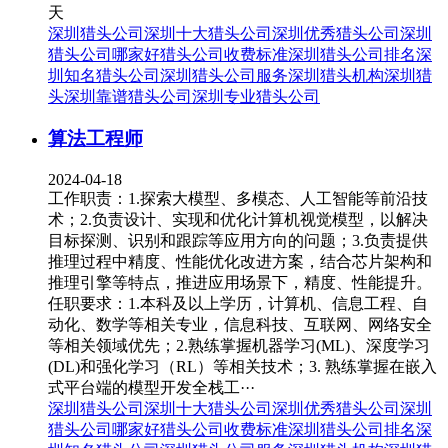
天
深圳猎头公司
深圳十大猎头公司
深圳优秀猎头公司
深圳
猎头公司哪家好
猎头公司收费标准
深圳猎头公司排名
深
圳知名猎头公司
深圳猎头公司服务
深圳猎头机构
深圳猎
头
深圳靠谱猎头公司
深圳专业猎头公司
算法工程师
2024-04-18
工作职责：1.探索大模型、多模态、人工智能等前沿技
术；2.负责设计、实现和优化计算机视觉模型，以解决
目标探测、识别和跟踪等应用方向的问题；3.负责提供
推理过程中精度、性能优化改进方案，结合芯片架构和
推理引擎等特点，推进应用场景下，精度、性能提升。
任职要求：1.本科及以上学历，计算机、信息工程、自
动化、数学等相关专业，信息科技、互联网、网络安全
等相关领域优先；2.熟练掌握机器学习(ML)、深度学习
(DL)和强化学习（RL）等相关技术；3. 熟练掌握在嵌入
式平台端的模型开发全栈工···
深圳猎头公司
深圳十大猎头公司
深圳优秀猎头公司
深圳
猎头公司哪家好
猎头公司收费标准
深圳猎头公司排名
深