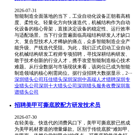
2026-07-31
智能制造全面落地的当下，工业自动化设备正朝着高精
度、柔性化、轻量化方向快速迭代，机械结构作为自动
化设备的核心骨架，直接决定设备的稳定性、运行效率
与适配场景。当下行业普遍面临高端结构研发人才缺口
大、复合型技术人才稀缺的痛点，众多智能制造企业产
能升级、产线迭代受阻。为此，我们正式启动工业自动
化机械结构研发工程师专项招聘，寻找深耕结构研发、
敢于技术创新的行业人才，携手攻坚智能制造核心技术
难题。从行业数据与市场现状来看，该岗位已成为智能
制造领域的核心刚需岗位。据行业招聘大数据显示，2···
深圳猎头公司
珏佳猎头深圳
深圳中高端人才猎聘
深圳专
业猎头公司
深圳十大猎头公司
深圳猎头服务收费
深圳靠
谱猎头公司
招聘美甲可撕底胶配方研发技术员
2026-07-30
在轻美妆、快迭代的消费风口下，美甲可撕底胶已然成
为美甲耗材赛道的增量爆款。区别于传统底胶“难卸甲、