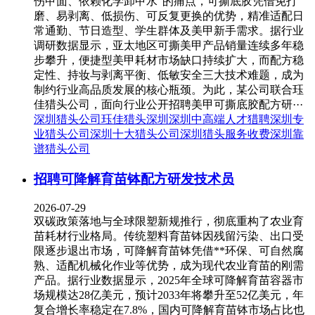
伤甲面、依赖化学卸甲水”的痛点，可撕底胶凭借免打
磨、易剥离、低损伤、可反复更换的优势，精准适配日
常通勤、节日造型、学生群体及美甲新手需求。据行业
调研数据显示，亚太地区可撕美甲产品销量连续多年稳
步攀升，便捷型美甲耗材市场缺口持续扩大，而配方稳
定性、持妆与剥离平衡、低敏安全三大技术难题，成为
制约行业高品质发展的核心瓶颈。为此，某公司联合珏
佳猎头公司，面向行业公开招聘美甲可撕底胶配方研···
深圳猎头公司
珏佳猎头深圳
深圳中高端人才猎聘
深圳专
业猎头公司
深圳十大猎头公司
深圳猎头服务收费
深圳靠
谱猎头公司
招聘可降解育苗钵配方研发技术员
2026-07-29
双碳政策落地与全球限塑新规推行，彻底重构了农业育
苗耗材行业格局。传统塑料育苗钵因残留污染、出口受
限逐步退出市场，可降解育苗钵凭借**环保、可自然腐
熟、适配机械化作业等优势，成为现代农业育苗的刚需
产品。据行业数据显示，2025年全球可降解育苗容器市
场规模达28亿美元，预计2033年将攀升至52亿美元，年
复合增长率稳定在7.8%，国内可降解育苗钵市场占比也