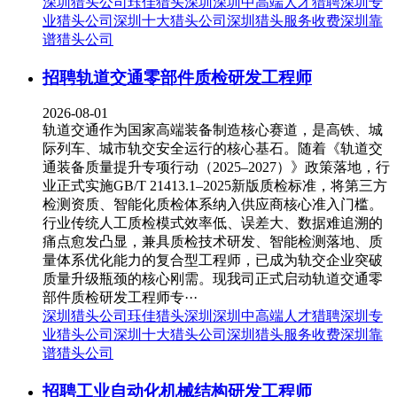
深圳猎头公司
珏佳猎头深圳
深圳中高端人才猎聘
深圳专
业猎头公司
深圳十大猎头公司
深圳猎头服务收费
深圳靠
谱猎头公司
招聘轨道交通零部件质检研发工程师
2026-08-01
轨道交通作为国家高端装备制造核心赛道，是高铁、城
际列车、城市轨交安全运行的核心基石。随着《轨道交
通装备质量提升专项行动（2025–2027）》政策落地，行
业正式实施GB/T 21413.1–2025新版质检标准，将第三方
检测资质、智能化质检体系纳入供应商核心准入门槛。
行业传统人工质检模式效率低、误差大、数据难追溯的
痛点愈发凸显，兼具质检技术研发、智能检测落地、质
量体系优化能力的复合型工程师，已成为轨交企业突破
质量升级瓶颈的核心刚需。现我司正式启动轨道交通零
部件质检研发工程师专···
深圳猎头公司
珏佳猎头深圳
深圳中高端人才猎聘
深圳专
业猎头公司
深圳十大猎头公司
深圳猎头服务收费
深圳靠
谱猎头公司
招聘工业自动化机械结构研发工程师