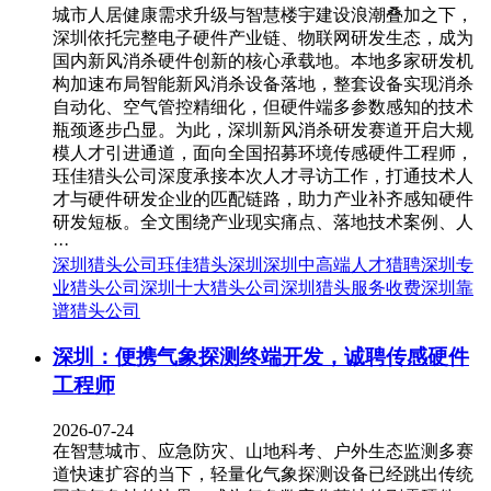
城市人居健康需求升级与智慧楼宇建设浪潮叠加之下，
深圳依托完整电子硬件产业链、物联网研发生态，成为
国内新风消杀硬件创新的核心承载地。本地多家研发机
构加速布局智能新风消杀设备落地，整套设备实现消杀
自动化、空气管控精细化，但硬件端多参数感知的技术
瓶颈逐步凸显。为此，深圳新风消杀研发赛道开启大规
模人才引进通道，面向全国招募环境传感硬件工程师，
珏佳猎头公司深度承接本次人才寻访工作，打通技术人
才与硬件研发企业的匹配链路，助力产业补齐感知硬件
研发短板。全文围绕产业现实痛点、落地技术案例、人
···
深圳猎头公司
珏佳猎头深圳
深圳中高端人才猎聘
深圳专
业猎头公司
深圳十大猎头公司
深圳猎头服务收费
深圳靠
谱猎头公司
深圳：便携气象探测终端开发，诚聘传感硬件
工程师
2026-07-24
在智慧城市、应急防灾、山地科考、户外生态监测多赛
道快速扩容的当下，轻量化气象探测设备已经跳出传统