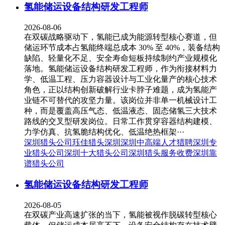
氢能储运设备结构研发工程师
2026-08-06
在双碳战略驱动下，氢能已成为能源转型核心赛道，但
储运环节成本占氢能终端总成本 30% 至 40%，装备结构
缺陷、轻量化不足、安全寿命短板持续制约产业规模化
落地。氢能储运设备结构研发工程师，作为衔接材料力
学、低温工程、压力容器设计与工业化量产的核心技术
角色，正以结构创新破解行业卡脖子难题，成为氢能产
业链不可替代的攻坚力量。该岗位并非单一机械设计工
种，而是覆盖高压气态、低温液态、固态储氢三大技术
路线的交叉型研发岗位。日常工作贯穿容器结构建模、
力学仿真、抗氢脆结构优化、低温绝热框架···
深圳猎头公司
珏佳猎头深圳
深圳中高端人才猎聘
深圳专
业猎头公司
深圳十大猎头公司
深圳猎头服务收费
深圳靠
谱猎头公司
氢能储运设备结构研发工程师
2026-08-05
在双碳产业高速扩张的当下，氢能被视作脱碳转型核心