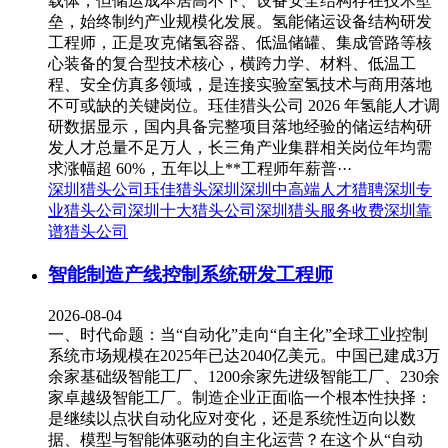
载体，但储运成本居高不下、设备安全结构存在技术壁
垒，始终制约产业规模化发展。氢能储运设备结构研发
工程师，正是攻克储氢容器、低温储罐、集成管路等核
心装备的复合型技术核心，横跨力学、材料、低温工
程、安全仿真多领域，是连接实验室氢技术与商用落地
不可或缺的关键岗位。珏佳猎头公司 2026 年氢能人才调
研数据显示，国内具备完整项目落地经验的储运结构研
发人才总量不足万人，长三角产业集群相关岗位年均需
求涨幅超 60%，五年以上**工程师年薪普···
深圳猎头公司
珏佳猎头深圳
深圳中高端人才猎聘
深圳专
业猎头公司
深圳十大猎头公司
深圳猎头服务收费
深圳靠
谱猎头公司
智能制造产线控制系统研发工程师
2026-08-04
一、时代命题：当“自动化”走向“自主化”全球工业控制
系统市场规模在2025年已达2040亿美元。中国已建成3万
余家基础级智能工厂、1200余家先进级智能工厂、230余
家卓越级智能工厂。制造企业正面临一个根本性抉择：
是继续以点状自动化应对变化，还是系统性迈向以数
据、模型与智能体驱动的自主化运营？在这个从“自动