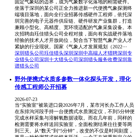
固定气象站的边界，成为气象数字化落地的刚需硬件。
坐落于深圳的某公司正全力推进新一代便携气象探测终
端项目落地，面向全行业招募传感硬件工程师，依托深
圳完善的电子元器件供应链、硬件研发产业集群，打造
兼顾小型化、高精度、宽环境适配的气象采集设备。本
次招聘由珏佳猎头公司全程对接，面向有实战硬件落地
经验的技术人才开放岗位，契合当下智慧气象产业人才
紧缺的行业现状。国家《气象人才发展规划（2022···
深圳猎头公司
珏佳猎头深圳
深圳中高端人才猎聘
深圳专
业猎头公司
深圳十大猎头公司
深圳猎头服务收费
深圳靠
谱猎头公司
野外便携式水质多参数一体化探头开发，理化
传感工程师公开招募
2026-07-23
当“实验室”被装进口袋2026年7月，某市河长办工作人员
在东排沟河段手持一台便携式水质测定仪，不到5分钟便
完成水样采集与溶解氧数据读取。而在几年前，同样的
检测需要将水样送回实验室，全面检测结果往往要等两
到三天。从“数天”到“5分钟”，改变的不仅是时间刻度，