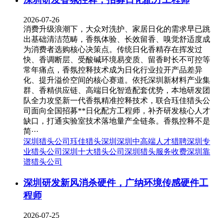
2026-07-26
消费升级浪潮下，大众对洗护、家居日化的需求早已跳
出基础清洁范畴，香氛体验、长效留香、嗅觉舒适度成
为消费者选购核心决策点。传统日化香精存在挥发过
快、香调断层、受酸碱环境易变质、留香时长不可控等
常年痛点，香氛控释技术成为日化行业拉开产品差异
化、提升溢价空间的核心赛道。依托深圳新材料产业集
群、香精供应链、高端日化智造配套优势，本地研发团
队全力攻坚新一代香氛精准控释技术，联合珏佳猎头公
司面向全国招募**日化配方工程师，补齐研发核心人才
缺口，打通实验室技术落地量产全链条。香氛控释不是
简···
深圳猎头公司
珏佳猎头深圳
深圳中高端人才猎聘
深圳专
业猎头公司
深圳十大猎头公司
深圳猎头服务收费
深圳靠
谱猎头公司
深圳研发新风消杀硬件，广纳环境传感硬件工
程师
2026-07-25