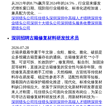
从2021年的8.7%飙升至2024年的24.5%，行业迎来爆发
式增长窗口期。现阶段行业规模化、标准化进程加速，
兼具配方优化、···
深圳猎头公司
珏佳猎头深圳
深圳中高端人才猎聘
深圳专
业猎头公司
深圳十大猎头公司
深圳猎头服务收费
深圳靠
谱猎头公司
深圳招聘古籍修复材料研发技术员
2026-07-28
古籍承载着华夏千年文脉，虫蛀、酸化、脆化、破损是
众多馆藏古籍普遍存在的通病。古籍修复讲究 “*小干
预、可逆可拆、长效防护”，修复用纸、黏合剂、加固涂
层等材料，直接决定古籍修复的安全性与保存年限。传
统修复高度依赖手工经验，天然糨糊、古宣纸等传统材
料存在易发霉、稳定性参差不齐、适配性有限等短板。
随着国内古籍保护规模化推进，现代化、标准化修复材
料缺口持续拉大。坐落于深圳的文化新材料研发赛道迎
来人才刚需，珏佳猎头公司面向全国发布岗位，为某公
司寻访古籍修复材料研发技术员，用新材料科技为···
深圳猎头公司
珏佳猎头深圳
深圳中高端人才猎聘
深圳专