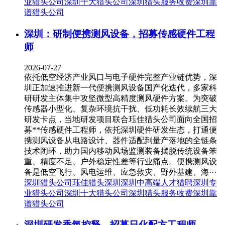
业猎头公司
深圳十大猎头公司
深圳猎头服务收费
深圳靠
谱猎头公司
深圳：研制便携测风设备，招募传感硬件工程
师
2026-07-27
依托低空经济产业风口与电子硬件完整产业链优势，深
圳正加速推进新一代便携测风设备国产化迭代，多家科
研研发主体集中攻坚微型高精度测风硬件方案。为突破
传感器小型化、复杂环境抗干扰、低功耗长效续航三大
研发卡点，当地研发项目联合珏佳猎头公司面向全国招
募**传感硬件工程师，依托深圳硬件研发生态，打通便
携测风设备从电路设计、器件适配到量产落地的全链条
技术闭环，助力国内移动风场监测装备摆脱传统设备笨
重、精度不足、户外稳定性差等行业痛点。便携测风设
备是低空飞行、风电运维、应急救灾、野外基建、海···
深圳猎头公司
珏佳猎头深圳
深圳中高端人才猎聘
深圳专
业猎头公司
深圳十大猎头公司
深圳猎头服务收费
深圳靠
谱猎头公司
深圳研发香氛控释，招募日化配方工程师