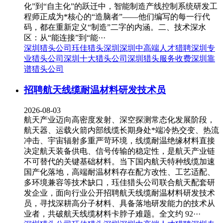
化”到“自主化”的跃迁中，智能制造产线控制系统研发工
程师正成为*核心的“造脑者”——他们编写的每一行代
码，都在重新定义“制造”二字的内涵。二、技术深水
区：从“能连接”到“能···
深圳猎头公司
珏佳猎头深圳
深圳中高端人才猎聘
深圳专
业猎头公司
深圳十大猎头公司
深圳猎头服务收费
深圳靠
谱猎头公司
招聘航天线缆耐温材料研发技术员
2026-08-03
航天产业迈向高密度发射、深空探测常态化发展阶段，
航天器、运载火箭内部线缆长期身处*端冷热交变、热流
冲击、宇宙辐射多重严苛环境，线缆耐温绝缘材料直接
决定航天装备供电、信号传输的稳定性，是航天产业链
不可替代的关键基础材料。当下国内航天特种线缆加速
国产化落地，高端耐温材料存在配方改性、工艺适配、
多环境兼容等技术缺口，珏佳猎头公司联合航天配套研
发企业，面向行业公开招聘航天线缆耐温材料研发技术
员，寻找深耕高分子材料、具备落地研发能力的技术从
业者，共破航天线缆材料卡脖子难题。全文约 92···