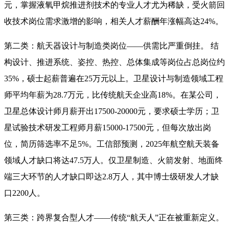
元，掌握液氧甲烷推进剂技术的专业人才尤为稀缺，受火箭回
收技术岗位需求激增的影响，相关人才薪酬年涨幅高达24%
。
第二类：航天器设计与制造类岗位——供需比严重倒挂。 结
构设计、推进系统、姿控、热控、总体集成等岗位占总岗位约
35%，硕士起薪普遍在25万元以上。卫星设计与制造领域工程
师平均年薪为28.7万元，比传统航天企业高18%
。在某公司，
卫星总体设计师月薪开出17500-20000元，要求硕士学历；卫
星试验技术研发工程师月薪15000-17500元，但每次放出岗
位，简历筛选率不足5%。工信部预测，2025年航空航天装备
领域人才缺口将达47.5万人。仅卫星制造、火箭发射、地面终
端三大环节的人才缺口即达2.8万人，其中博士级研发人才缺
口2200人。
第三类：跨界复合型人才——传统“航天人”正在被重新定义。