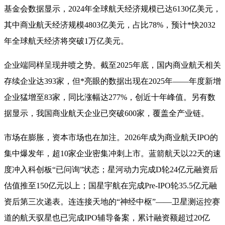
基金会数据显示，2024年全球航天经济规模已达6130亿美元，
其中商业航天经济规模4803亿美元，占比78%，预计*快2032
年全球航天经济将突破1万亿美元
。
企业端同样呈现井喷之势。截至2025年底，国内商业航天相关
存续企业达393家，但*亮眼的数据出现在2025年——年度新增
企业猛增至83家，同比涨幅达277%，创近十年峰值。另有数
据显示，我国商业航天企业已突破600家，覆盖全产业链
。
市场在膨胀，资本市场也在加注。2026年成为商业航天IPO的
集中爆发年，超10家企业密集冲刺上市
。蓝箭航天以22天的速
度冲入科创板“已问询”状态；星河动力完成D轮24亿元融资后
估值推至150亿元以上；国星宇航在完成Pre-IPO轮35.5亿元融
资后第三次递表
。连连接天地的“神经中枢”——卫星测运控赛
道的航天驭星也已完成IPO辅导备案，累计融资额超过20亿