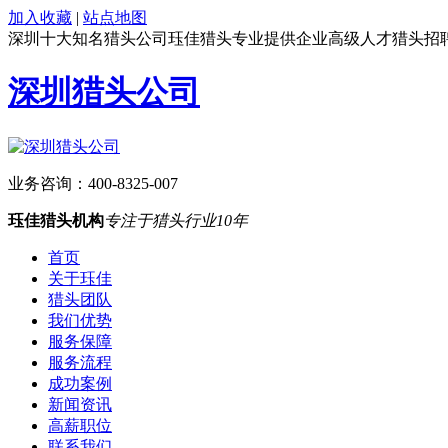
加入收藏
|
站点地图
深圳十大知名猎头公司珏佳猎头专业提供企业高级人才猎头招
深圳猎头公司
业务咨询：
400-8325-007
珏佳猎头机构
专注于猎头行业10年
首页
关于珏佳
猎头团队
我们优势
服务保障
服务流程
成功案例
新闻资讯
高薪职位
联系我们